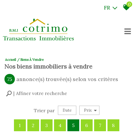
0
FR
Accueil
Biens À Vendre
Nos biens immobiliers à vendre
75
annonce(s) trouvée(s) selon vos critères
Affiner votre recherche
Trier par
Date
Prix
Vente
1
2
3
4
5
6
7
8