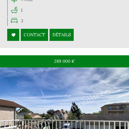
1
3
CONTACT
DÉTAILS
289 000
€