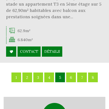
stade un appartement T3 en 5ème étage sur 5
de 62,90m² habitables avec balcon aux
prestations soignées dans une...
62.9m²
6.840m²
CONTACT
DÉTAILS
1
2
3
4
5
6
7
8