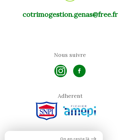
cotrimogestion.genas@free.fr
Nous suivre
Adherent
On en reste là