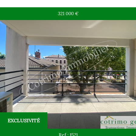
321 000
€
Rechercher
+ de critères
+
5KM
10KM
25KM
Critères supplémentaires
EXCLUSIVITÉ
Piscine
Parking
Terrasse
Ref : 1521