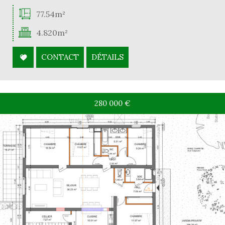
77.54m²
4.820m²
CONTACT
DÉTAILS
280 000
€