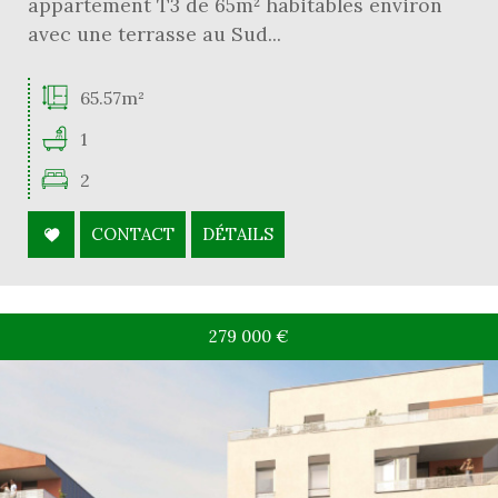
appartement T3 de 65m² habitables environ
avec une terrasse au Sud...
65.57m²
1
2
CONTACT
DÉTAILS
279 000
€