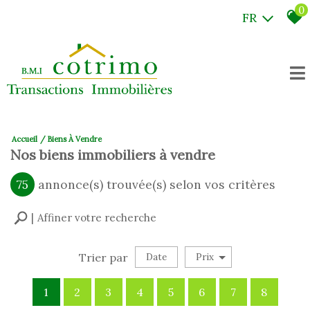
0
FR
Accueil
Biens À Vendre
Nos biens immobiliers à vendre
75
annonce(s) trouvée(s) selon vos critères
Affiner votre recherche
Trier par
Date
Prix
Vente
1
2
3
4
5
6
7
8