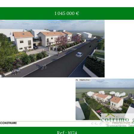
1 045 000
€
Rechercher
+ de critères
+
5KM
10KM
25KM
Critères supplémentaires
Piscine
Parking
Terrasse
Ref : 1074