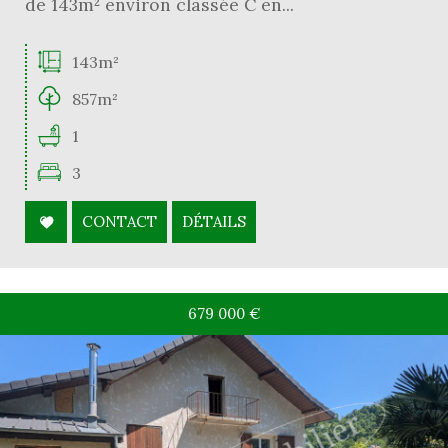
de 143m² environ classée C en...
143m²
857m²
1
3
CONTACT
DÉTAILS
679 000
€