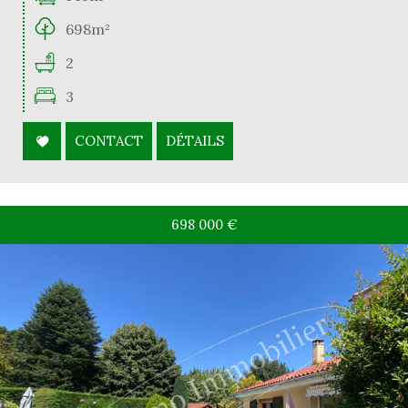
698m²
2
3
CONTACT
DÉTAILS
698 000
€