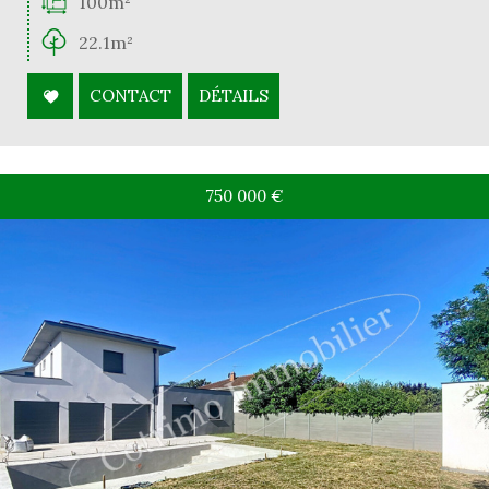
100m²
22.1m²
CONTACT
DÉTAILS
750 000
€