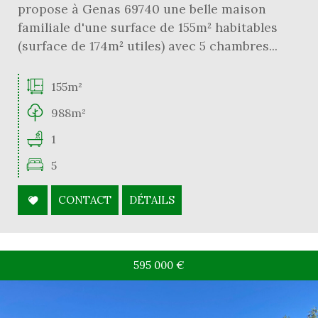
propose à Genas 69740 une belle maison
familiale d'une surface de 155m² habitables
(surface de 174m² utiles) avec 5 chambres...
155m²
988m²
1
5
CONTACT
DÉTAILS
595 000
€