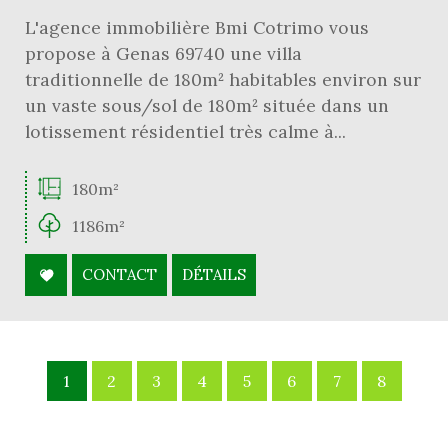
L'agence immobilière Bmi Cotrimo vous
propose à Genas 69740 une villa
traditionnelle de 180m² habitables environ sur
un vaste sous/sol de 180m² située dans un
lotissement résidentiel très calme à...
180m²
1186m²
CONTACT
DÉTAILS
1
2
3
4
5
6
7
8