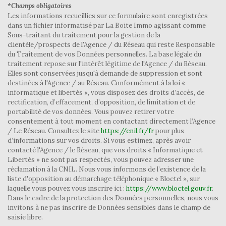
Mairie
*Champs obligatoires
Les informations recueillies sur ce formulaire sont enregistrées
statistiques
dans un fichier informatisé par La Boite Immo agissant comme
Sous-traitant du traitement pour la gestion de la
clientèle/prospects de l'Agence / du Réseau qui reste Responsable
du Traitement de vos Données personnelles. La base légale du
Nombre d'habitants
11 023
traitement repose sur l'intérêt légitime de l'Agence / du Réseau.
Propriétaires (vs. locataires)
73,15 %
Elles sont conservées jusqu'à demande de suppression et sont
destinées à l'Agence / au Réseau. Conformément à la loi «
Taxe habitation
13,29 %
informatique et libertés », vous disposez des droits d’accès, de
rectification, d’effacement, d’opposition, de limitation et de
Taxe foncière
13,98 %
portabilité de vos données. Vous pouvez retirer votre
Habitants de moins de 25 ans
32,69 %
consentement à tout moment en contactant directement l’Agence
/ Le Réseau. Consultez le site
https://cnil.fr/fr
pour plus
Habitants de 25 à 55 ans
42,50 %
d’informations sur vos droits. Si vous estimez, après avoir
contacté l'Agence / le Réseau, que vos droits « Informatique et
Habitants de plus de 55 ans
24,81 %
Libertés » ne sont pas respectés, vous pouvez adresser une
Nombre d'enfants par famille
1,06
réclamation à la CNIL. Nous vous informons de l’existence de la
liste d'opposition au démarchage téléphonique « Bloctel », sur
Familles sans enfant
42,40 %
laquelle vous pouvez vous inscrire ici :
https://www.bloctel.gouv.fr
.
Dans le cadre de la protection des Données personnelles, nous vous
Familles avec 1 ou 2 enfants
47,98 %
invitons à ne pas inscrire de Données sensibles dans le champ de
saisie libre.
Maisons
63,52 %