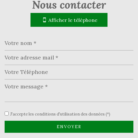
nous contacter
+
−
Afficher le téléphone
Leaflet
|
©
Jawg
Maps
|
© OpenStreetMap
École primaire
J'accepte les conditions d'utilisation des données (*)
Bibliothèque
Bureau de poste
ENVOYER