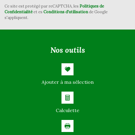
Appartements
36,48 %
Ce site est protégé par reCAPTCHA, les
Politiques de
Confidentialité
et es
Conditions d'utilisation
de Google
Familles avec 3 enfants
7,38 %
s'appliquent.
nos outils
Ajouter à ma sélection
Calculette