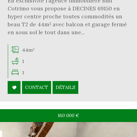
En exclusivité l'agence immobilière Bmi
Cotrimo vous propose à DECINES 69150 en
hyper centre proche toutes commodités un
beau T2 de 44m² avec balcon et garage fermé
en sous sol le tout dans une...
44m²
1
1
CONTACT
DÉTAILS
160 000
€