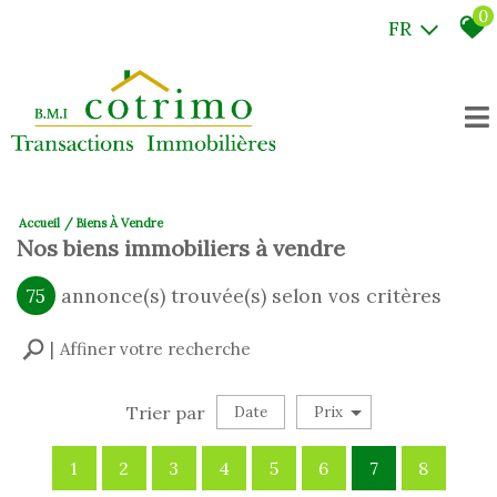
0
FR
Accueil
Biens À Vendre
Nos biens immobiliers à vendre
75
annonce(s) trouvée(s) selon vos critères
Affiner votre recherche
Trier par
Date
Prix
Vente
1
2
3
4
5
6
7
8