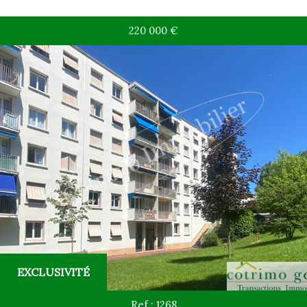
220 000
€
Rechercher
+ de critères
+
5KM
10KM
25KM
Critères supplémentaires
EXCLUSIVITÉ
Piscine
Parking
Terrasse
Ref : 1268