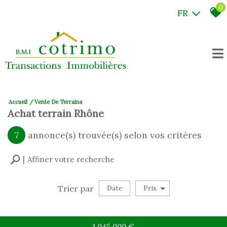
0
FR
Accueil
Vente De Terrains
Achat terrain Rhône
7
annonce(s) trouvée(s) selon vos critères
Affiner votre recherche
Trier par
Date
Prix
Vente
×
Terrain
1 045 000
€