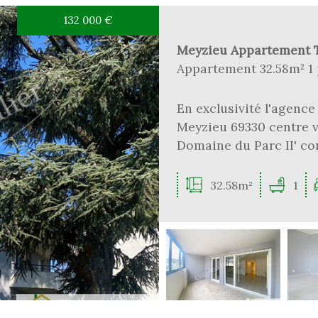
132 000
€
Meyzieu Appartement T
Appartement 32.58m² 1 
En exclusivité l'agenc
Meyzieu 69330 centre v
Domaine du Parc II' co
32.58m²
1