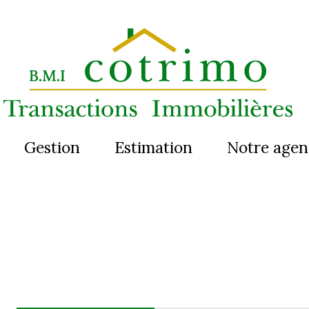
Gestion
Estimation
Notre age
t
ent
ercial