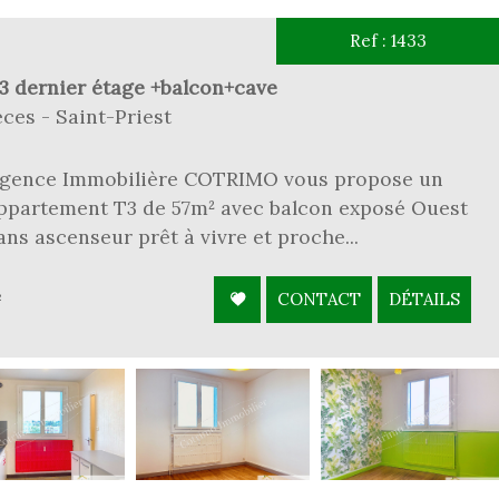
Ref : 1433
T3 dernier étage +balcon+cave
ces - Saint-Priest
l'agence Immobilière COTRIMO vous propose un
appartement T3 de 57m² avec balcon exposé Ouest
ns ascenseur prêt à vivre et proche...
²
CONTACT
DÉTAILS