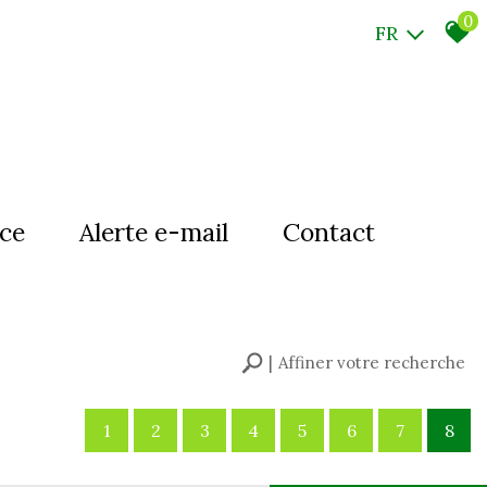
0
FR
nce
Alerte e-mail
Contact
Affiner votre recherche
1
2
3
4
5
6
7
8
Rechercher
+ de critères
+