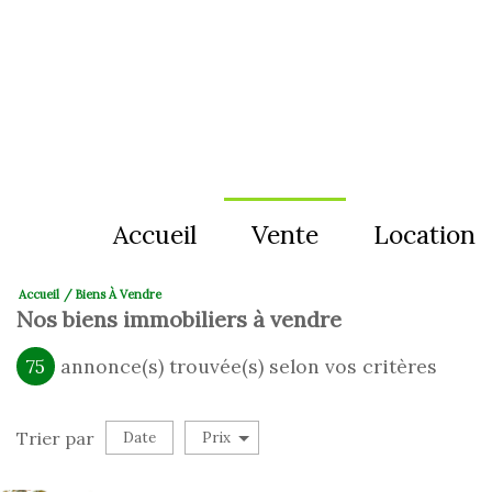
Accueil
Vente
Location
Accueil
Biens À Vendre
appartement
appartemen
Nos biens immobiliers à vendre
maison
maison
75
annonce(s) trouvée(s) selon vos critères
terrain
stationnem
Trier par
Date
Prix
Vente
fond de commerce
local comm