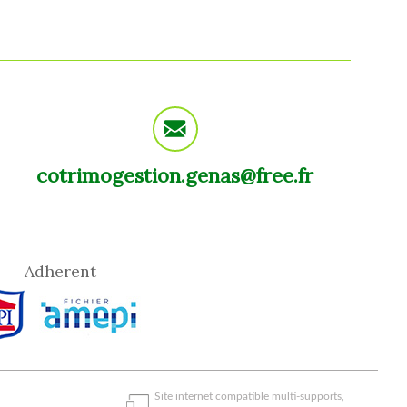
cotrimogestion.genas@free.fr
Adherent
Site internet compatible multi-supports,