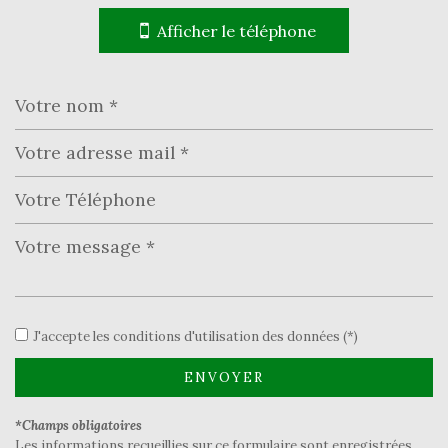
−
Afficher le téléphone
Leaflet
|
©
Jawg
Maps
|
© OpenStreetMap
École primaire
J'accepte les conditions d'utilisation des données (*)
Bibliothèque
Bureau de poste
ENVOYER
Mairie
*Champs obligatoires
Les informations recueillies sur ce formulaire sont enregistrées