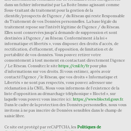
statistiques
dans un fichier informatisé par La Boite Immo agissant comme
Sous-traitant du traitement pour la gestion de la
clientèle/prospects de l'Agence / du Réseau qui reste Responsable
du Traitement de vos Données personnelles. La base légale du
Nombre d'habitants
11 023
traitement repose sur l'intérêt légitime de l'Agence / du Réseau.
Propriétaires (vs. locataires)
73,15 %
Elles sont conservées jusqu'à demande de suppression et sont
destinées à l'Agence / au Réseau. Conformément à la loi «
Taxe habitation
13,29 %
informatique et libertés », vous disposez des droits d’accès, de
rectification, d’effacement, d’opposition, de limitation et de
Taxe foncière
13,98 %
portabilité de vos données. Vous pouvez retirer votre
Habitants de moins de 25 ans
32,69 %
consentement à tout moment en contactant directement l’Agence
/ Le Réseau. Consultez le site
https://cnil.fr/fr
pour plus
Habitants de 25 à 55 ans
42,50 %
d’informations sur vos droits. Si vous estimez, après avoir
contacté l'Agence / le Réseau, que vos droits « Informatique et
Habitants de plus de 55 ans
24,81 %
Libertés » ne sont pas respectés, vous pouvez adresser une
Nombre d'enfants par famille
1,06
réclamation à la CNIL. Nous vous informons de l’existence de la
liste d'opposition au démarchage téléphonique « Bloctel », sur
Familles sans enfant
42,40 %
laquelle vous pouvez vous inscrire ici :
https://www.bloctel.gouv.fr
.
Dans le cadre de la protection des Données personnelles, nous vous
Familles avec 1 ou 2 enfants
47,98 %
invitons à ne pas inscrire de Données sensibles dans le champ de
saisie libre.
Maisons
63,52 %
Appartements
36,48 %
Ce site est protégé par reCAPTCHA, les
Politiques de