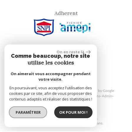
Adherent
On en reste là
Comme beaucoup, notre site
site réalisé par
utilise les cookies
On aimerait vous accompagner pendant
votre visite.
En poursuivant, vous acceptez l'utilisation des
© 2026 | Tous droits réservés | Traduction powered by Google
cookies par ce site, afin de vous proposer des
Plan du site
Mentions légales
Nos honoraires
Liens
Admin
contenus adaptés et réaliser des statistiques !
Politique RGPD
PARAMÉTRER
OK POUR MOI !
Site internet compatible multi-supports,
un seul site adaptable à tous les types d'écrans.