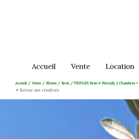
Accueil
Vente
Location
Accueil
Vente
Rhone
Bron
TRIPLEX Bron 6 Pièce(s), 3 Chambres + 
appartement
appartemen
Retour aux résultats
maison
maison
terrain
stationnem
fond de commerce
local comm