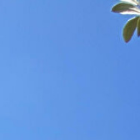
droit au bail
stationnement
immo pro