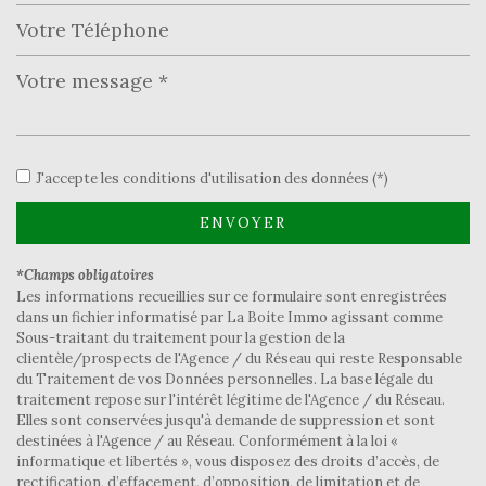
Leaflet
|
©
Jawg
Maps
|
© OpenStreetMap
École primaire
J'accepte les conditions d'utilisation des données (*)
statistiques
ENVOYER
Nombre d'habitants
12 355
*Champs obligatoires
Propriétaires (vs. locataires)
74,10 %
Les informations recueillies sur ce formulaire sont enregistrées
dans un fichier informatisé par La Boite Immo agissant comme
Taxe habitation
7,09 %
Sous-traitant du traitement pour la gestion de la
Taxe foncière
20,08 %
clientèle/prospects de l'Agence / du Réseau qui reste Responsable
du Traitement de vos Données personnelles. La base légale du
Habitants de moins de 25 ans
33,87 %
traitement repose sur l'intérêt légitime de l'Agence / du Réseau.
Elles sont conservées jusqu'à demande de suppression et sont
Habitants de 25 à 55 ans
39,98 %
destinées à l'Agence / au Réseau. Conformément à la loi «
Habitants de plus de 55 ans
26,16 %
informatique et libertés », vous disposez des droits d’accès, de
rectification, d’effacement, d’opposition, de limitation et de