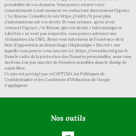
Nombre d'enfants par famille
1,09
portabilité de vos données. Vous pouvez retirer votre
consentement à tout moment en contactant directement l’Agence
Familles sans enfant
41,68 %
/ Le Réseau. Consultez le site https://cnil.fr/fr pour plus
d’informations sur vos droits. Si vous estimez, après avoir
Familles avec 1 ou 2 enfants
47,52 %
contacté l'Agence / le Réseau, que vos droits « Informatique et
Maisons
78,74 %
Libertés » ne sont pas respectés, vous pouvez adresser une
réclamation à la CNIL. Nous vous informons de l’existence de la
Appartements
21,26 %
liste d'opposition au démarchage téléphonique « Bloctel », sur
laquelle vous pouvez vous inscrire ici : https://www.bloctel.gouv.fr
Familles avec 3 enfants
9,09 %
Dans le cadre de la protection des Données personnelles, nous vous
invitons à ne pas inscrire de Données sensibles dans le champ de
saisie libre.
Ce site est protégé par reCAPTCHA, les
Politiques de
Confidentialité
et les
Conditions d'Utilisation
de Google
s'appliquent.
nos outils